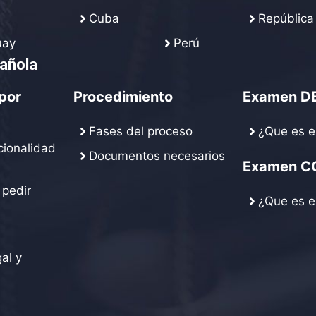
Cuba
República
uay
Perú
pañola
por
Procedimiento
Examen D
Fases del proceso
¿Que es e
cionalidad
Documentos necesarios
Examen C
 pedir
¿Que es e
al y