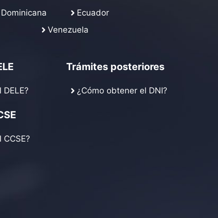
 Dominicana
Ecuador
Venezuela
ELE
Trámites posteriores
l DELE?
¿Cómo obtener el DNI?
CSE
l CCSE?