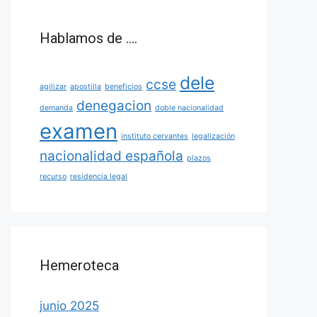
Hablamos de ….
dele
ccse
agilizar
apostilla
beneficios
denegacion
demanda
doble nacionalidad
examen
instituto cervantes
legalización
nacionalidad española
plazos
recurso
residencia legal
Hemeroteca
junio 2025