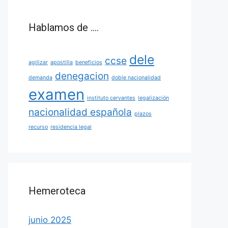
Hablamos de ….
dele
ccse
agilizar
apostilla
beneficios
denegacion
demanda
doble nacionalidad
examen
instituto cervantes
legalización
nacionalidad española
plazos
recurso
residencia legal
Hemeroteca
junio 2025