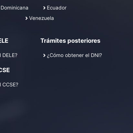
 Dominicana
Ecuador
Venezuela
ELE
Trámites posteriores
l DELE?
¿Cómo obtener el DNI?
CSE
l CCSE?