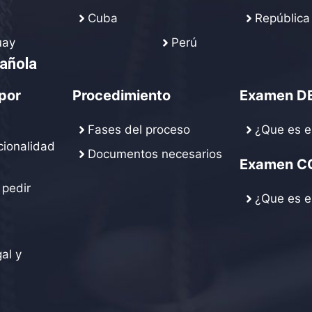
Cuba
República
uay
Perú
pañola
por
Procedimiento
Examen D
Fases del proceso
¿Que es e
cionalidad
Documentos necesarios
Examen C
 pedir
¿Que es e
al y