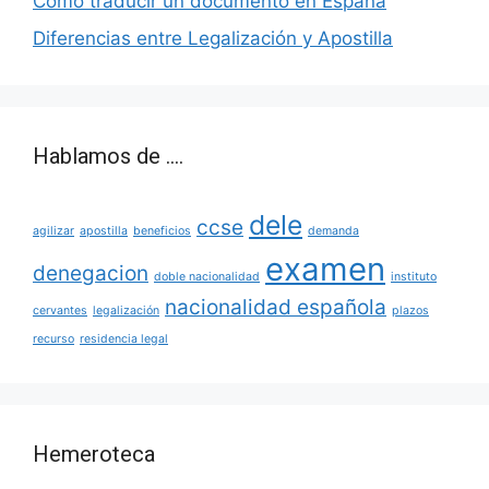
Cómo traducir un documento en España
Diferencias entre Legalización y Apostilla
Hablamos de ….
dele
ccse
agilizar
apostilla
beneficios
demanda
examen
denegacion
doble nacionalidad
instituto
nacionalidad española
cervantes
legalización
plazos
recurso
residencia legal
Hemeroteca