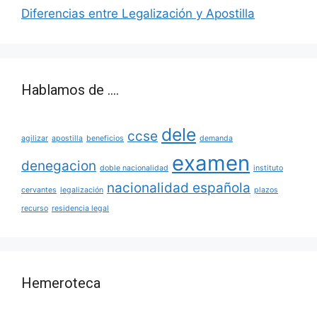
Diferencias entre Legalización y Apostilla
Hablamos de ….
dele
ccse
agilizar
apostilla
beneficios
demanda
examen
denegacion
doble nacionalidad
instituto
nacionalidad española
cervantes
legalización
plazos
recurso
residencia legal
Hemeroteca