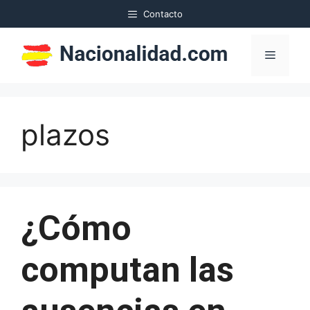
Saltar
Contacto
al
contenido
Menú
plazos
¿Cómo
computan las