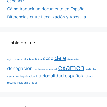
español?
Cómo traducir un documento en España
Diferencias entre Legalización y Apostilla
Hablamos de ….
dele
ccse
agilizar
apostilla
beneficios
demanda
examen
denegacion
doble nacionalidad
instituto
nacionalidad española
cervantes
legalización
plazos
recurso
residencia legal