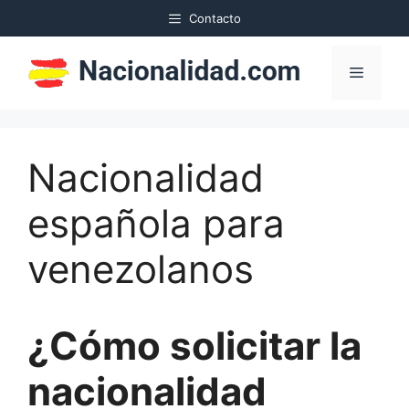
Saltar
Contacto
al
contenido
Menú
Nacionalidad
española para
venezolanos
¿Cómo solicitar la
nacionalidad